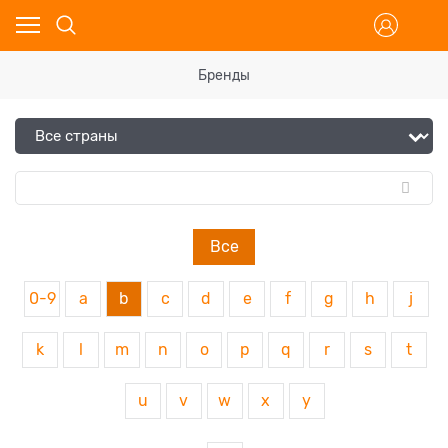
Бренды
Все
0-9
a
b
c
d
e
f
g
h
j
k
l
m
n
o
p
q
r
s
t
u
v
w
x
y