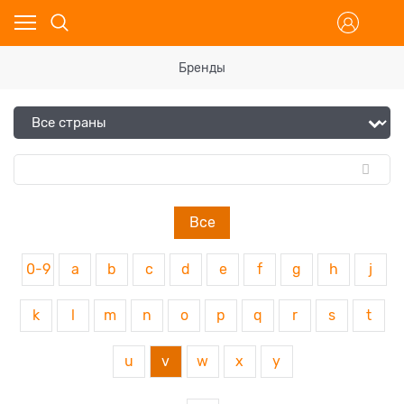
Бренды
Все
0-9
a
b
c
d
e
f
g
h
j
k
l
m
n
o
p
q
r
s
t
u
v
w
x
y